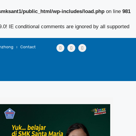
smksant1/public_html/wp-includes/load.php
on line
981
9.0! IE conditional comments are ignored by all supported
unzhong
Contact