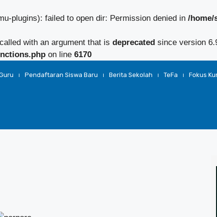
-plugins): failed to open dir: Permission denied in
/home/
alled with an argument that is
deprecated
since version 6.
nctions.php
on line
6170
Guru
Pendaftaran Siswa Baru
Berita Sekolah
TeFa
Fokus K