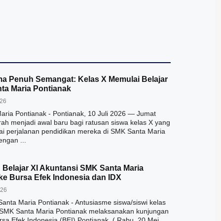
ma Penuh Semangat: Kelas X Memulai Belajar
ta Maria Pontianak
026
ria Pontianak - Pontianak, 10 Juli 2026 — Jumat
rah menjadi awal baru bagi ratusan siswa kelas X yang
i perjalanan pendidikan mereka di SMK Santa Maria
engan ...
Belajar XI Akuntansi SMK Santa Maria
ke Bursa Efek Indonesia dan IDX
026
Santa Maria Pontianak - Antusiasme siswa/siswi kelas
i SMK Santa Maria Pontianak melaksanakan kunjungan
ursa Efek Indonesia (BEI) Pontianak. ( Rabu, 20 Mei