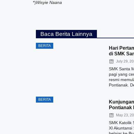
*)
Wisyie Naana
Baca Berita Lainnya
BERITA
Hari Perta
di SMK San
July 29, 2
SMK Santa Ma
pagi yang ce
resmi memula
Pontianak. D
BERITA
Kunjungan 
Pontianak 
May 23, 2
SMK Katolik 
XI Akuntans
belajar ke B