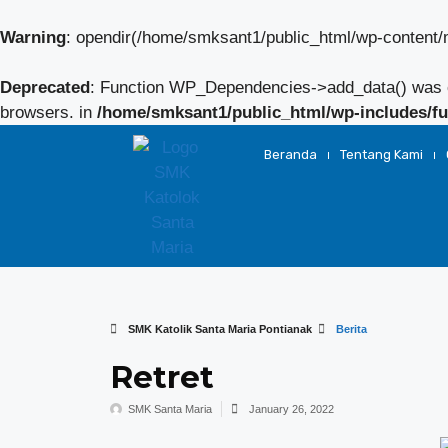
Warning
: opendir(/home/smksant1/public_html/wp-content/mu
Deprecated
: Function WP_Dependencies->add_data() was c
browsers. in
/home/smksant1/public_html/wp-includes/fu
Beranda
Tentang Kami
SMK Katolik Santa Maria Pontianak
Berita
Retret
SMK Santa Maria
January 26, 2022