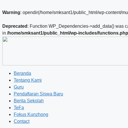
Warning
: opendir(/home/smksant1/public_html/wp-content/mu-p
Deprecated
: Function WP_Dependencies->add_data() was cal
in
/home/smksant1/public_html/wp-includes/functions.ph
Beranda
Tentang Kami
Guru
Pendaftaran Siswa Baru
Berita Sekolah
TeFa
Fokus Kunzhong
Contact