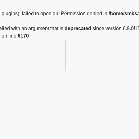
lugins): failed to open dir: Permission denied in
/home/smksa
led with an argument that is
deprecated
since version 6.9.0! 
p
on line
6170